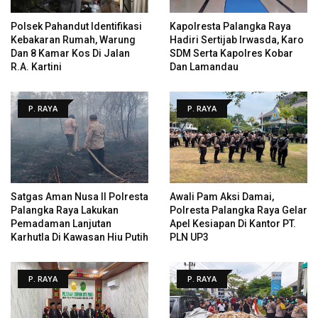
Polsek Pahandut Identifikasi
Kapolresta Palangka Raya
Kebakaran Rumah, Warung
Hadiri Sertijab Irwasda, Karo
Dan 8 Kamar Kos Di Jalan
SDM Serta Kapolres Kobar
R.A. Kartini
Dan Lamandau
P. RAYA
P. RAYA
Satgas Aman Nusa II Polresta
Awali Pam Aksi Damai,
Palangka Raya Lakukan
Polresta Palangka Raya Gelar
Pemadaman Lanjutan
Apel Kesiapan Di Kantor PT.
Karhutla Di Kawasan Hiu Putih
PLN UP3
P. RAYA
P. RAYA