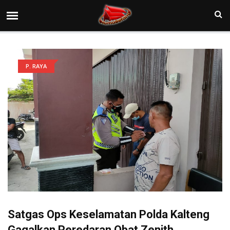
P. RAYA
Satgas Ops Keselamatan Polda Kalteng
Gagalkan Peredaran Obat Zenith