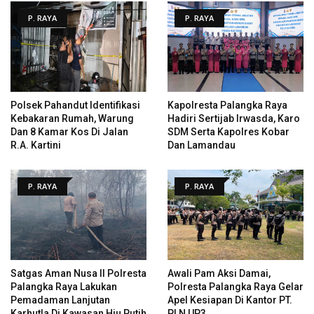
P. RAYA
P. RAYA
Polsek Pahandut Identifikasi
Kapolresta Palangka Raya
Kebakaran Rumah, Warung
Hadiri Sertijab Irwasda, Karo
Dan 8 Kamar Kos Di Jalan
SDM Serta Kapolres Kobar
R.A. Kartini
Dan Lamandau
P. RAYA
P. RAYA
Satgas Aman Nusa II Polresta
Awali Pam Aksi Damai,
Palangka Raya Lakukan
Polresta Palangka Raya Gelar
Pemadaman Lanjutan
Apel Kesiapan Di Kantor PT.
Karhutla Di Kawasan Hiu Putih
PLN UP3