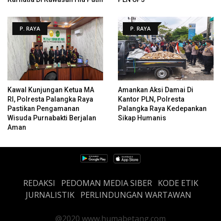
P. RAYA
P. RAYA
Kawal Kunjungan Ketua MA
Amankan Aksi Damai Di
RI, Polresta Palangka Raya
Kantor PLN, Polresta
Pastikan Pengamanan
Palangka Raya Kedepankan
Wisuda Purnabakti Berjalan
Sikap Humanis
Aman
REDAKSI
PEDOMAN MEDIA SIBER
KODE ETIK
JURNALISTIK
PERLINDUNGAN WARTAWAN
@2020 www.humabetang.com