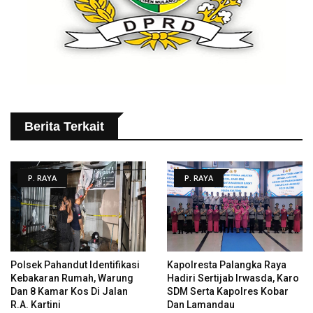
Berita Terkait
P. RAYA
P. RAYA
Polsek Pahandut Identifikasi
Kapolresta Palangka Raya
Kebakaran Rumah, Warung
Hadiri Sertijab Irwasda, Karo
Dan 8 Kamar Kos Di Jalan
SDM Serta Kapolres Kobar
R.A. Kartini
Dan Lamandau