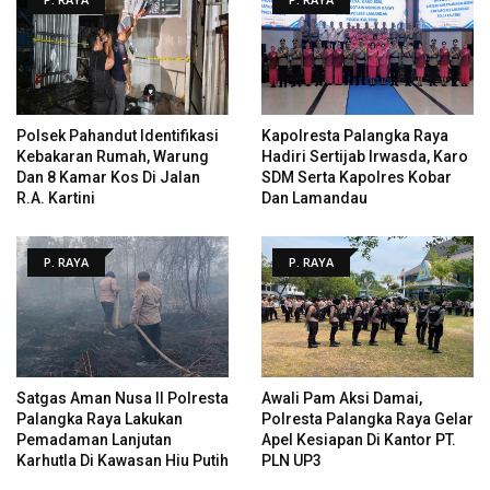
Polsek Pahandut Identifikasi
Kapolresta Palangka Raya
Kebakaran Rumah, Warung
Hadiri Sertijab Irwasda, Karo
Dan 8 Kamar Kos Di Jalan
SDM Serta Kapolres Kobar
R.A. Kartini
Dan Lamandau
P. RAYA
P. RAYA
Satgas Aman Nusa II Polresta
Awali Pam Aksi Damai,
Palangka Raya Lakukan
Polresta Palangka Raya Gelar
Pemadaman Lanjutan
Apel Kesiapan Di Kantor PT.
Karhutla Di Kawasan Hiu Putih
PLN UP3