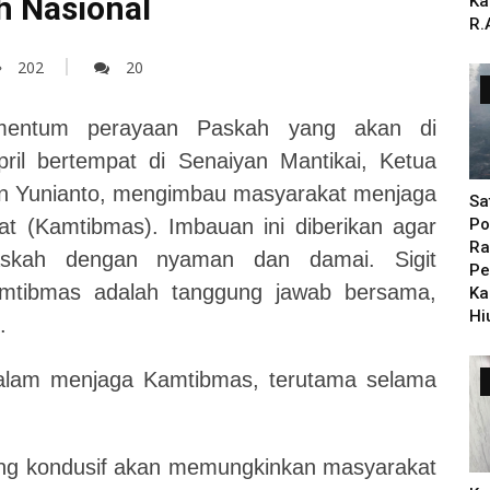
h Nasional
Ka
R.
202
20
ntum perayaan Paskah yang akan di
ril bertempat di Senaiyan Mantikai, Ketua
n Yunianto, mengimbau masyarakat menjaga
Sa
t (Kamtibmas). Imbauan ini diberikan agar
Po
Ra
skah dengan nyaman dan damai. Sigit
Pe
tibmas adalah tanggung jawab bersama,
Ka
Hi
.
dalam menjaga Kamtibmas, terutama selama
ang kondusif akan memungkinkan masyarakat