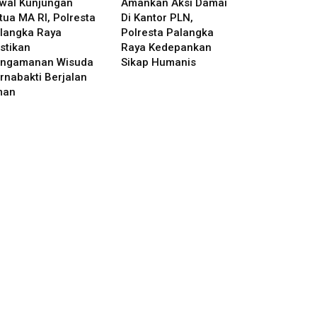
wal Kunjungan
Amankan Aksi Damai
tua MA RI, Polresta
Di Kantor PLN,
langka Raya
Polresta Palangka
stikan
Raya Kedepankan
ngamanan Wisuda
Sikap Humanis
rnabakti Berjalan
man