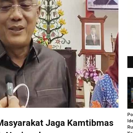
Po
 Masyarakat Jaga Kamtibmas
Id
Ru