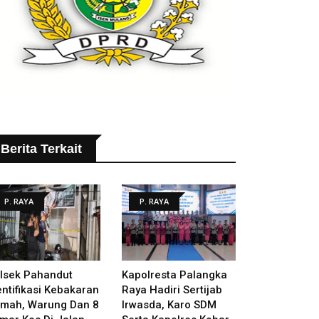
Berita Terkait
P. RAYA
P. RAYA
lsek Pahandut
Kapolresta Palangka
entifikasi Kebakaran
Raya Hadiri Sertijab
mah, Warung Dan 8
Irwasda, Karo SDM