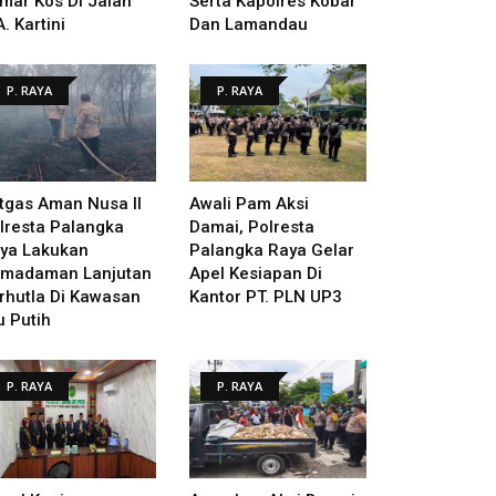
mar Kos Di Jalan
Serta Kapolres Kobar
A. Kartini
Dan Lamandau
P. RAYA
P. RAYA
tgas Aman Nusa II
Awali Pam Aksi
lresta Palangka
Damai, Polresta
ya Lakukan
Palangka Raya Gelar
madaman Lanjutan
Apel Kesiapan Di
rhutla Di Kawasan
Kantor PT. PLN UP3
u Putih
P. RAYA
P. RAYA