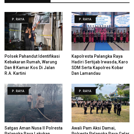
P. RAYA
P. RAYA
Polsek Pahandut Identifikasi
Kapolresta Palangka Raya
Kebakaran Rumah, Warung
Hadiri Sertijab Irwasda, Karo
Dan 8 Kamar Kos Di Jalan
SDM Serta Kapolres Kobar
R.A. Kartini
Dan Lamandau
P. RAYA
P. RAYA
Satgas Aman Nusa II Polresta
Awali Pam Aksi Damai,
Palangka Raya Lakukan
Polresta Palangka Raya Gelar