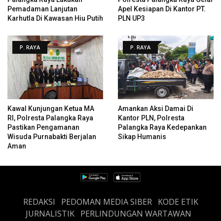
Pemadaman Lanjutan
Apel Kesiapan Di Kantor PT.
Karhutla Di Kawasan Hiu Putih
PLN UP3
P. RAYA
P. RAYA
Kawal Kunjungan Ketua MA
Amankan Aksi Damai Di
RI, Polresta Palangka Raya
Kantor PLN, Polresta
Pastikan Pengamanan
Palangka Raya Kedepankan
Wisuda Purnabakti Berjalan
Sikap Humanis
Aman
REDAKSI
PEDOMAN MEDIA SIBER
KODE ETIK
JURNALISTIK
PERLINDUNGAN WARTAWAN