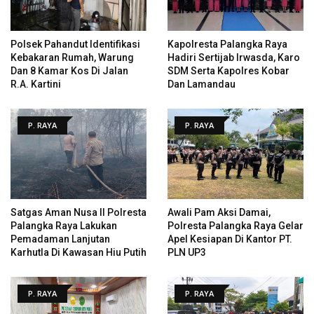
Polsek Pahandut Identifikasi
Kapolresta Palangka Raya
Kebakaran Rumah, Warung
Hadiri Sertijab Irwasda, Karo
Dan 8 Kamar Kos Di Jalan
SDM Serta Kapolres Kobar
R.A. Kartini
Dan Lamandau
P. RAYA
P. RAYA
Satgas Aman Nusa II Polresta
Awali Pam Aksi Damai,
Palangka Raya Lakukan
Polresta Palangka Raya Gelar
Pemadaman Lanjutan
Apel Kesiapan Di Kantor PT.
Karhutla Di Kawasan Hiu Putih
PLN UP3
P. RAYA
P. RAYA