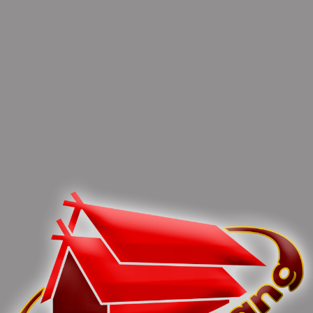
You can share this post!
Previous article
Next article
Norhaini Minta Kecamatan
Ruselita Harapkan UPT
Yang Terdampak Karhutla
BLK Disnaker Bisa Jadi
Lakukan Pemetaan
Solusi Atasi
Pengangguran
0 Comments
Leave Comments