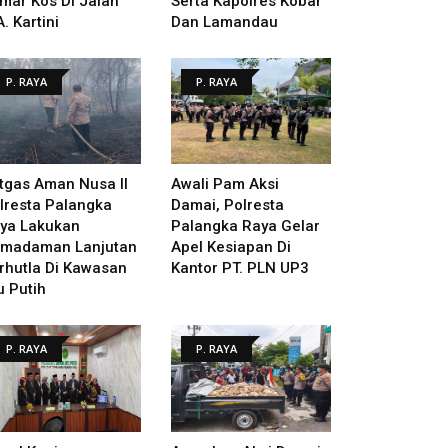
mar Kos Di Jalan
Serta Kapolres Kobar
A. Kartini
Dan Lamandau
P. RAYA
P. RAYA
tgas Aman Nusa II
Awali Pam Aksi
lresta Palangka
Damai, Polresta
ya Lakukan
Palangka Raya Gelar
madaman Lanjutan
Apel Kesiapan Di
rhutla Di Kawasan
Kantor PT. PLN UP3
u Putih
P. RAYA
P. RAYA