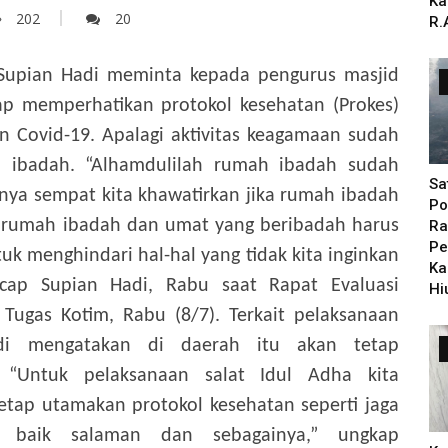
Ka
202
20
R.
 Supian Hadi meminta kepada pengurus masjid
ap memperhatikan protokol kesehatan (Prokes)
 Covid-19. Apalagi aktivitas keagamaan sudah
h ibadah. “Alhamdulilah rumah ibadah sudah
Sa
nya sempat kita khawatirkan jika rumah ibadah
Po
s rumah ibadah dan umat yang beribadah harus
Ra
Pe
k menghindari hal-hal yang tidak kita inginkan
Ka
ucap Supian Hadi, Rabu saat Rapat Evaluasi
Hi
Tugas Kotim, Rabu (8/7). Terkait pelaksanaan
adi mengatakan di daerah itu akan tetap
 “Untuk pelaksanaan salat Idul Adha kita
tap utamakan protokol kesehatan seperti jaga
k, baik salaman dan sebagainya,” ungkap