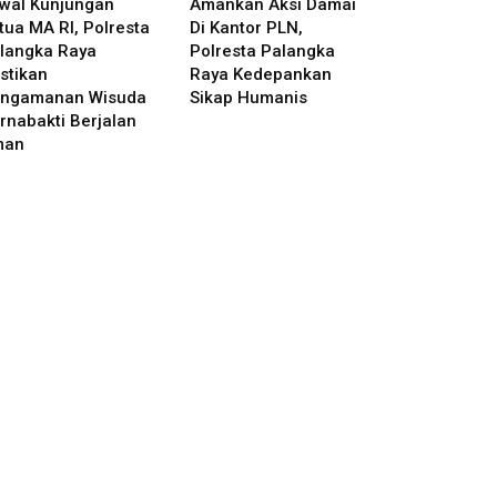
wal Kunjungan
Amankan Aksi Damai
tua MA RI, Polresta
Di Kantor PLN,
langka Raya
Polresta Palangka
stikan
Raya Kedepankan
ngamanan Wisuda
Sikap Humanis
rnabakti Berjalan
man