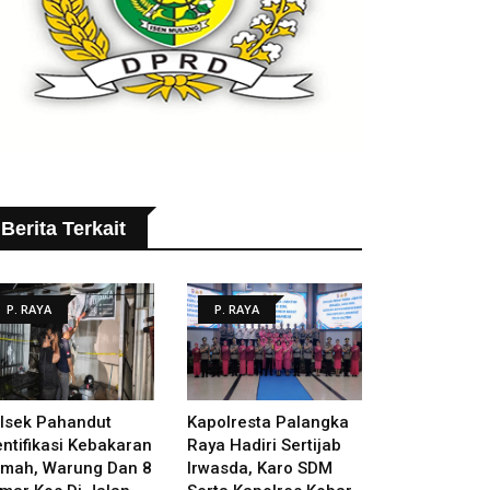
Berita Terkait
P. RAYA
P. RAYA
lsek Pahandut
Kapolresta Palangka
entifikasi Kebakaran
Raya Hadiri Sertijab
mah, Warung Dan 8
Irwasda, Karo SDM