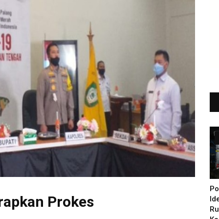
Po
rapkan Prokes
Id
Ru