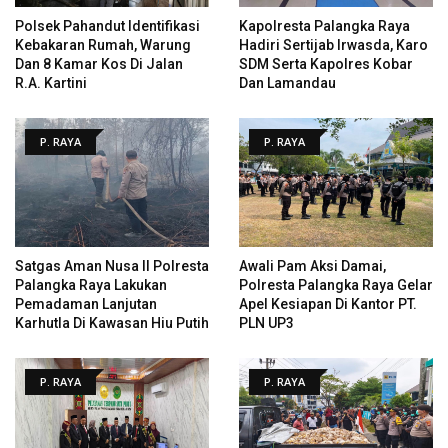
Polsek Pahandut Identifikasi
Kapolresta Palangka Raya
Kebakaran Rumah, Warung
Hadiri Sertijab Irwasda, Karo
Dan 8 Kamar Kos Di Jalan
SDM Serta Kapolres Kobar
R.A. Kartini
Dan Lamandau
P. RAYA
P. RAYA
Satgas Aman Nusa II Polresta
Awali Pam Aksi Damai,
Palangka Raya Lakukan
Polresta Palangka Raya Gelar
Pemadaman Lanjutan
Apel Kesiapan Di Kantor PT.
Karhutla Di Kawasan Hiu Putih
PLN UP3
P. RAYA
P. RAYA