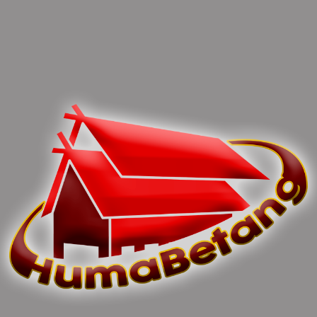
baik, legal, dan memperhatikan aspek
lingkungan. Kegiatan pertambangan yang
tidak sesuai aturan berpotensi merusak
lingkungan dan menimbulkan masalah
hukum bagi para pelakunya,” Tutupnya.
Dengan adanya imbauan ini, diharapkan
masyarakat dan pelaku usaha di
Kalimantan Tengah semakin memahami
pentingnya legalitas dalam menjalankan
kegiatan pertambangan, sehingga aktivitas
tersebut dapat memberikan manfaat
optimal bagi pembangunan daerah tanpa
mengabaikan aspek hukum dan
lingkungan.