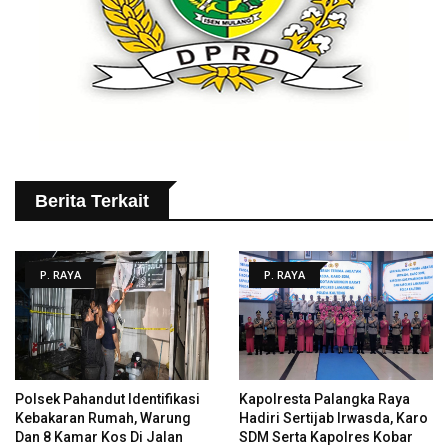
Berita Terkait
P. RAYA
P. RAYA
Polsek Pahandut Identifikasi
Kapolresta Palangka Raya
Kebakaran Rumah, Warung
Hadiri Sertijab Irwasda, Karo
Dan 8 Kamar Kos Di Jalan
SDM Serta Kapolres Kobar