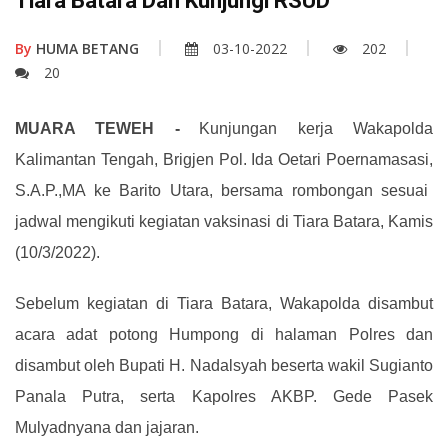
Tiara Batara Dan Kunjungi RSUD
By
HUMA BETANG
03-10-2022
202
20
MUARA TEWEH -
Kunjungan kerja Wakapolda
Kalimantan Tengah
,
Brigjen Pol. Ida Oetari Poernamasasi
,
S.A.P.,MA ke Barito Utara
,
bersama rombongan sesuai
jadwal mengikuti kegiatan vaksinasi di Tiara Batara
,
Kamis
(10/3/2022)
.
Sebelum kegiatan di Tiara Batara
,
Wakapolda disambut
acara adat potong Humpong di halaman Polres
dan
disambut oleh Bupati H. Nadalsyah beserta wakil Sugianto
Panala Putra
,
serta Kapolres AKBP. Gede Pasek
Mulyadnyana dan jajaran
.