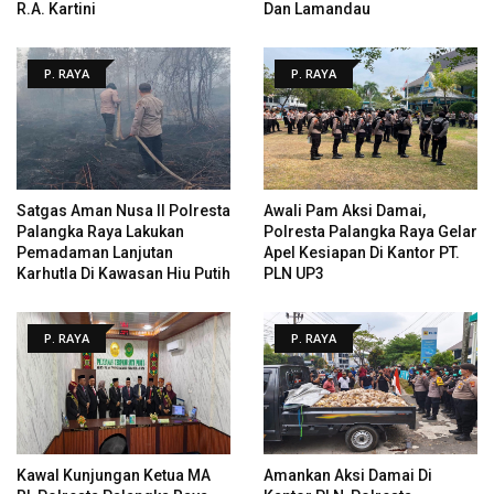
R.A. Kartini
Dan Lamandau
P. RAYA
P. RAYA
Satgas Aman Nusa II Polresta
Awali Pam Aksi Damai,
Palangka Raya Lakukan
Polresta Palangka Raya Gelar
Pemadaman Lanjutan
Apel Kesiapan Di Kantor PT.
Karhutla Di Kawasan Hiu Putih
PLN UP3
P. RAYA
P. RAYA
Kawal Kunjungan Ketua MA
Amankan Aksi Damai Di