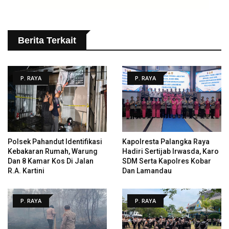
Berita Terkait
P. RAYA
P. RAYA
Polsek Pahandut Identifikasi
Kapolresta Palangka Raya
Kebakaran Rumah, Warung
Hadiri Sertijab Irwasda, Karo
Dan 8 Kamar Kos Di Jalan
SDM Serta Kapolres Kobar
R.A. Kartini
Dan Lamandau
P. RAYA
P. RAYA