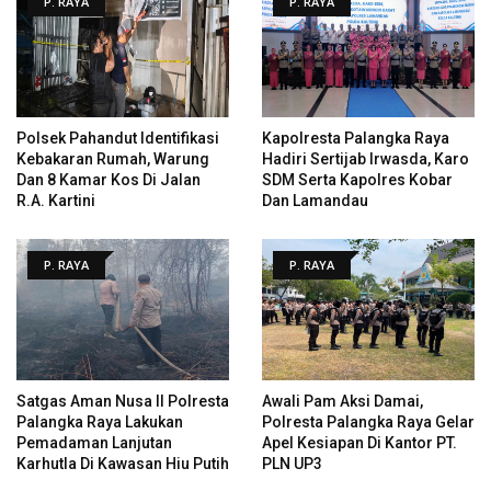
P. RAYA
P. RAYA
Polsek Pahandut Identifikasi
Kapolresta Palangka Raya
Kebakaran Rumah, Warung
Hadiri Sertijab Irwasda, Karo
Dan 8 Kamar Kos Di Jalan
SDM Serta Kapolres Kobar
R.A. Kartini
Dan Lamandau
P. RAYA
P. RAYA
Satgas Aman Nusa II Polresta
Awali Pam Aksi Damai,
Palangka Raya Lakukan
Polresta Palangka Raya Gelar
Pemadaman Lanjutan
Apel Kesiapan Di Kantor PT.
Karhutla Di Kawasan Hiu Putih
PLN UP3