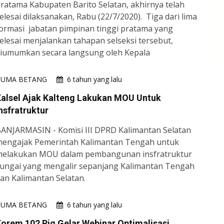
ratama Kabupaten Barito Selatan, akhirnya telah
elesai dilaksanakan, Rabu (22/7/2020). Tiga dari lima
ormasi jabatan pimpinan tinggi pratama yang
elesai menjalankan tahapan selseksi tersebut,
iumumkan secara langsung oleh Kepala
HUMA BETANG
6 tahun yang lalu
alsel Ajak Kalteng Lakukan MOU Untuk
nsfratruktur
ANJARMASIN - Komisi III DPRD Kalimantan Selatan
engajak Pemerintah Kalimantan Tengah untuk
elakukan MOU dalam pembangunan insfratruktur
ungai yang mengalir sepanjang Kalimantan Tengah
an Kalimantan Selatan.
HUMA BETANG
6 tahun yang lalu
orem 102 Pjg Gelar Webinar Optimalisasi