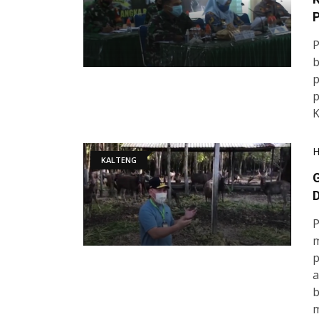
P
P
b
p
K
KALTENG
G
D
P
m
p
a
b
m