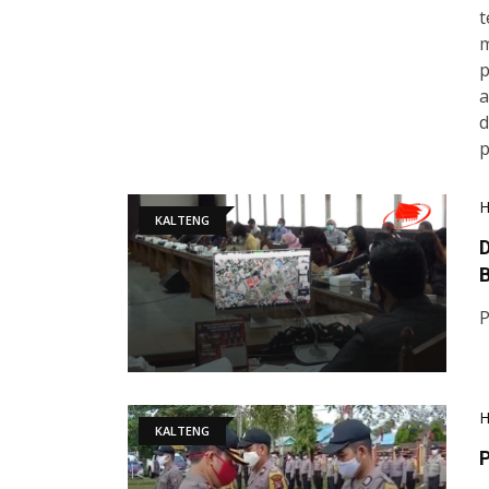
t
m
p
a
d
p
KALTENG
KALTENG
P