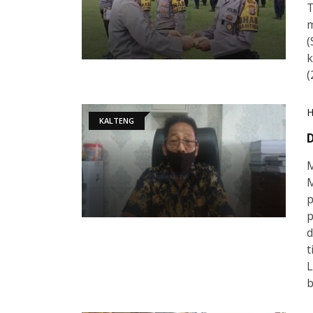
T
m
(
k
(
KALTENG
M
M
p
p
d
t
L
b