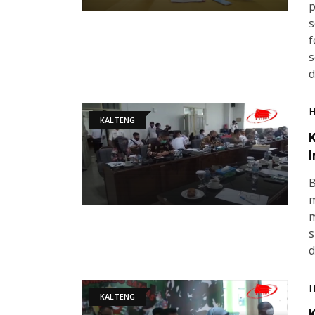
p
s
f
s
d
KALTENG
K
I
B
m
m
s
d
KALTENG
K