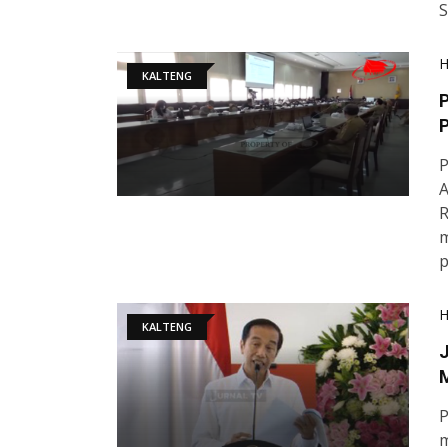
S
KALTENG
P
P
P
A
R
m
p
KALTENG
J
P
m