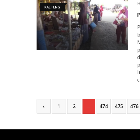
KALTENG
P
P
b
M
p
d
p
I
c
‹
1
2
...
474
475
476