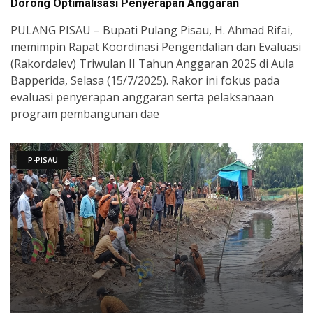
Dorong Optimalisasi Penyerapan Anggaran
PULANG PISAU – Bupati Pulang Pisau, H. Ahmad Rifai,
memimpin Rapat Koordinasi Pengendalian dan Evaluasi
(Rakordalev) Triwulan II Tahun Anggaran 2025 di Aula
Bapperida, Selasa (15/7/2025). Rakor ini fokus pada
evaluasi penyerapan anggaran serta pelaksanaan
program pembangunan dae
P-PISAU