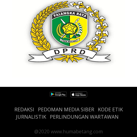
REDAKSI
PEDOMAN MEDIA SIBER
KODE ETIK
JURNALISTIK
PERLINDUNGAN WARTAWAN
@2020 www.humabetang.com