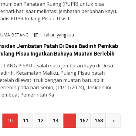
mum dan Penataan Ruang (PUPR) untuk bisa
erhati-hati saat melintasi jembatan berbahan kayu.
adis PUPR Pulang Pisau, Usis I
HUMA BETANG
1 tahun yang lalu
nsiden Jembatan Patah Di Desa Badirih Pemkab
ulang Pisau Ingatkan Bahaya Muatan Berlebih
ULANG PISAU - Salah satu jembatan kayu di Desa
adirih, Kecamatan Maliku, Pulang Pisau patah
etelah dilewati truk dengan muatan batu split
erlebih pada hari Senin, (11/11/2024), Insiden ini
embuat Pemerintah Ka
10
11
12
13
...
167
168
›