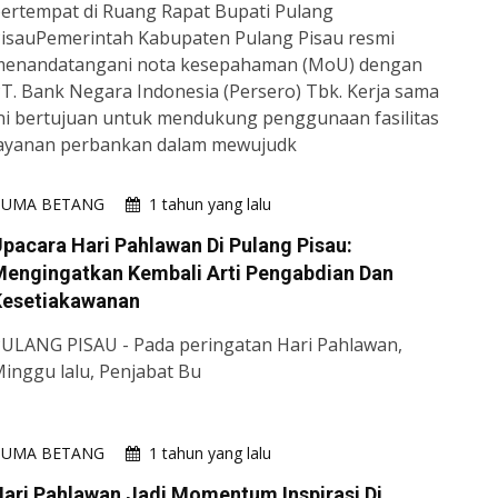
ertempat di Ruang Rapat Bupati Pulang
isauPemerintah Kabupaten Pulang Pisau resmi
enandatangani nota kesepahaman (MoU) dengan
T. Bank Negara Indonesia (Persero) Tbk. Kerja sama
ni bertujuan untuk mendukung penggunaan fasilitas
ayanan perbankan dalam mewujudk
HUMA BETANG
1 tahun yang lalu
pacara Hari Pahlawan Di Pulang Pisau:
Mengingatkan Kembali Arti Pengabdian Dan
Kesetiakawanan
ULANG PISAU - Pada peringatan Hari Pahlawan,
inggu lalu, Penjabat Bu
HUMA BETANG
1 tahun yang lalu
ari Pahlawan Jadi Momentum Inspirasi Di