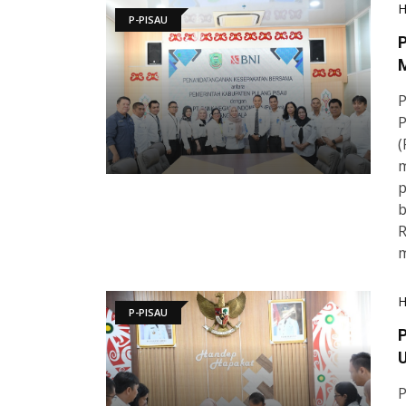
P-PISAU
P
P
P
(
m
p
b
R
m
P-PISAU
​