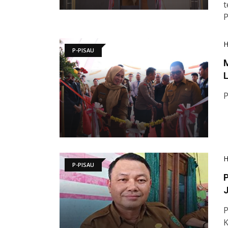
t
P
P-PISAU
L
P
P-PISAU
P
K