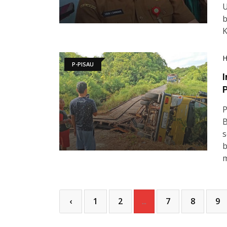
U
b
K
P-PISAU
I
P
P
B
s
b
m
‹
1
2
...
7
8
9