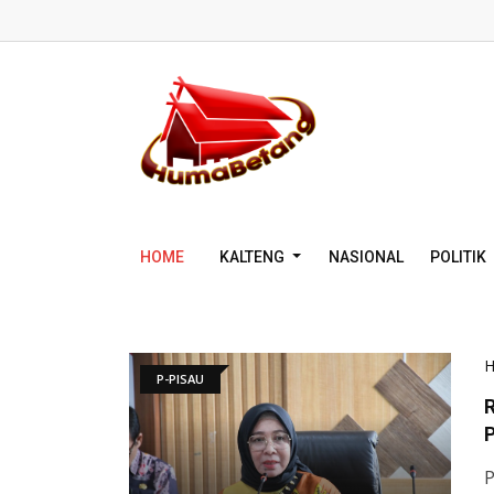
HOME
KALTENG
NASIONAL
POLITIK
P-PISAU
R
P
P