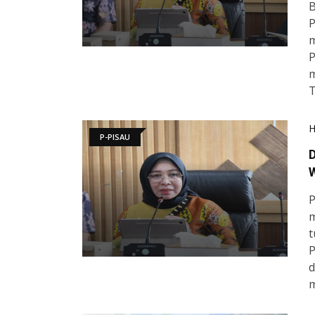
B
P
m
P
m
T
P-PISAU
D
​
m
t
P
d
m