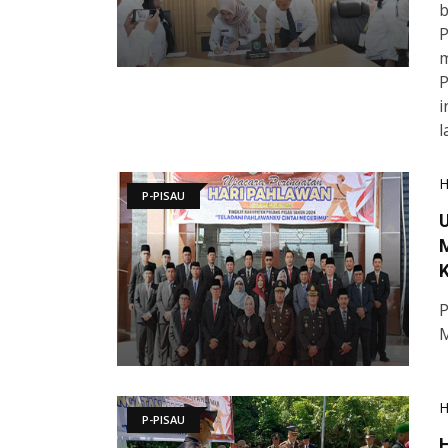
b
P
m
P
i
l
P-PISAU
U
P
M
P-PISAU
H