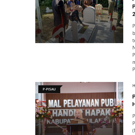
P
b
t
N
P
m
P
P-PISAU
P
P
(