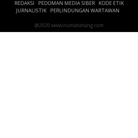
REDAKSI
PEDOMAN MEDIA SIBER
KODE ETIK
JURNALISTIK
PERLINDUNGAN WARTAWAN
@2020 www.humabetang.com