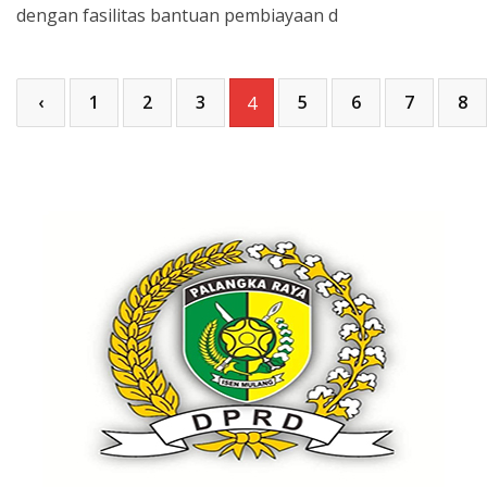
dengan fasilitas bantuan pembiayaan d
‹
1
2
3
5
6
7
8
4