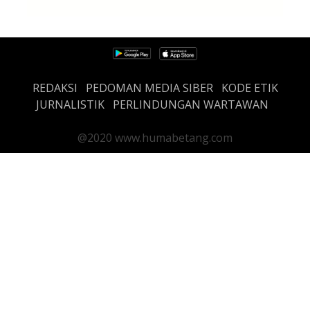
REDAKSI
PEDOMAN MEDIA SIBER
KODE ETIK
JURNALISTIK
PERLINDUNGAN WARTAWAN
@2020 www.humabetang.com