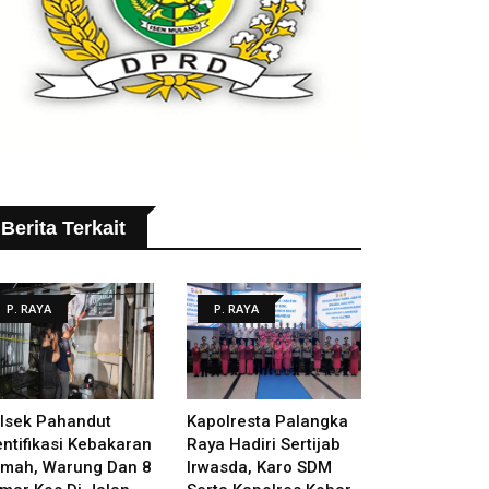
Berita Terkait
P. RAYA
P. RAYA
lsek Pahandut
Kapolresta Palangka
entifikasi Kebakaran
Raya Hadiri Sertijab
mah, Warung Dan 8
Irwasda, Karo SDM