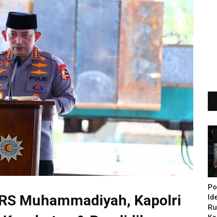
Po
 RS Muhammadiyah, Kapolri
Id
Ru