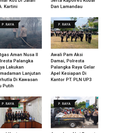
mar Kos Di Jalan
Serta Kapolres Kobar
A. Kartini
Dan Lamandau
P. RAYA
P. RAYA
tgas Aman Nusa II
Awali Pam Aksi
lresta Palangka
Damai, Polresta
ya Lakukan
Palangka Raya Gelar
madaman Lanjutan
Apel Kesiapan Di
rhutla Di Kawasan
Kantor PT. PLN UP3
u Putih
P. RAYA
P. RAYA