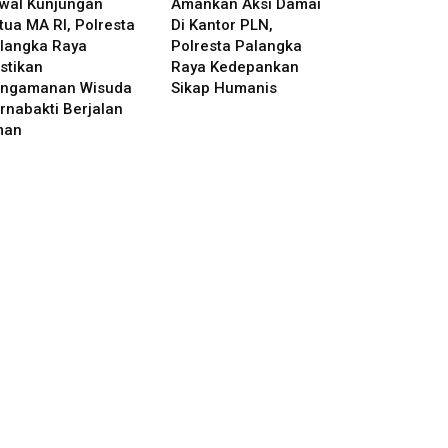
wal Kunjungan
Amankan Aksi Damai
tua MA RI, Polresta
Di Kantor PLN,
langka Raya
Polresta Palangka
stikan
Raya Kedepankan
ngamanan Wisuda
Sikap Humanis
rnabakti Berjalan
man