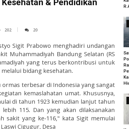
Kesehatan & Pendidikan
Ka
R.
202
20
Listyo Sigit Prabowo menghadiri undangan
akit Muhammadiyah Bandung Selatan (RS
Sa
Po
madiyah yang terus berkontribusi untuk
Ra
 melalui bidang kesehatan.
Pe
Ka
Hi
ormas terbesar di Indonesia yang sangat
-kegiatan kemaslahatan umat. Khususnya,
ulai di tahun 1923 kemudian lanjut tahun
 lebih 115. Dan yang akan dilaksanakan
 sakit yang ke-116," kata Sigit memulai
 Laswi Cigugur, Desa