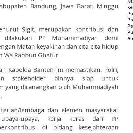
Ka
 Kabupaten Bandung, Jawa Barat, Minggu
Ke
Pa
Pa
Pe
nurut Sigit, merupakan kontribusi dan
Pu
s dilakukan PP Muhammadiyah demi
A
ngan Matan keyakinan dan cita-cita hidup
n Wa Rabbun Ghafur.
n Kapolda Banten ini memastikan, Polri,
n stakeholder lainnya, siap untuk
m yang dicanangkan oleh Muhammadiyah
s.
enterian/lembaga dan elemen masyarakat
upaya-upaya, kerja keras dari PP
kontribusi di bidang kesejahteraan