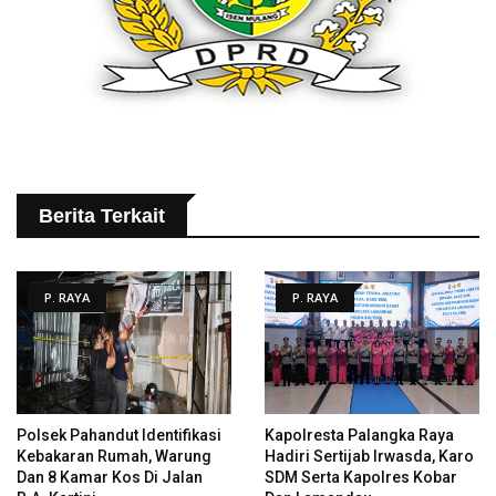
Berita Terkait
P. RAYA
P. RAYA
Polsek Pahandut Identifikasi
Kapolresta Palangka Raya
Kebakaran Rumah, Warung
Hadiri Sertijab Irwasda, Karo
Dan 8 Kamar Kos Di Jalan
SDM Serta Kapolres Kobar