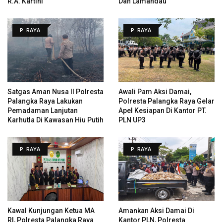
R.A. Kartini
Dan Lamandau
P. RAYA
P. RAYA
Satgas Aman Nusa II Polresta
Awali Pam Aksi Damai,
Palangka Raya Lakukan
Polresta Palangka Raya Gelar
Pemadaman Lanjutan
Apel Kesiapan Di Kantor PT.
Karhutla Di Kawasan Hiu Putih
PLN UP3
P. RAYA
P. RAYA
Kawal Kunjungan Ketua MA
Amankan Aksi Damai Di
RI, Polresta Palangka Raya
Kantor PLN, Polresta