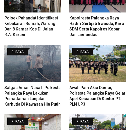
Polsek Pahandut Identifikasi
Kapolresta Palangka Raya
Kebakaran Rumah, Warung
Hadiri Sertijab Irwasda, Karo
Dan 8 Kamar Kos Di Jalan
SDM Serta Kapolres Kobar
R.A. Kartini
Dan Lamandau
P. RAYA
P. RAYA
Satgas Aman Nusa II Polresta
Awali Pam Aksi Damai,
Palangka Raya Lakukan
Polresta Palangka Raya Gelar
Pemadaman Lanjutan
Apel Kesiapan Di Kantor PT.
Karhutla Di Kawasan Hiu Putih
PLN UP3
P. RAYA
P. RAYA