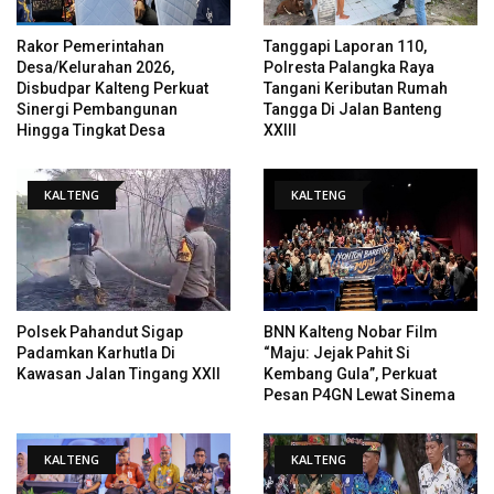
Rakor Pemerintahan
Tanggapi Laporan 110,
Desa/Kelurahan 2026,
Polresta Palangka Raya
Disbudpar Kalteng Perkuat
Tangani Keributan Rumah
Sinergi Pembangunan
Tangga Di Jalan Banteng
Hingga Tingkat Desa
XXIII
KALTENG
KALTENG
Polsek Pahandut Sigap
BNN Kalteng Nobar Film
Padamkan Karhutla Di
“Maju: Jejak Pahit Si
Kawasan Jalan Tingang XXII
Kembang Gula”, Perkuat
Pesan P4GN Lewat Sinema
KALTENG
KALTENG