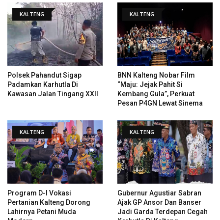
KALTENG
KALTENG
Polsek Pahandut Sigap
BNN Kalteng Nobar Film
Padamkan Karhutla Di
“Maju: Jejak Pahit Si
Kawasan Jalan Tingang XXII
Kembang Gula”, Perkuat
Pesan P4GN Lewat Sinema
KALTENG
KALTENG
Program D-I Vokasi
Gubernur Agustiar Sabran
Pertanian Kalteng Dorong
Ajak GP Ansor Dan Banser
Lahirnya Petani Muda
Jadi Garda Terdepan Cegah