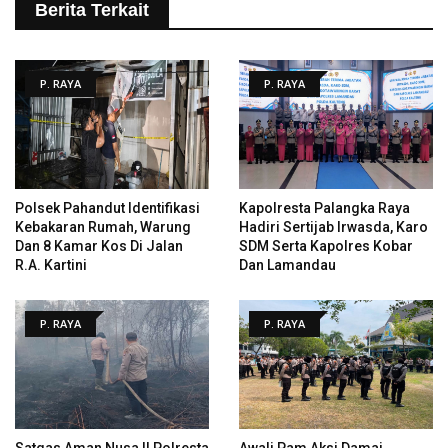
Berita Terkait
P. RAYA
P. RAYA
Polsek Pahandut Identifikasi
Kapolresta Palangka Raya
Kebakaran Rumah, Warung
Hadiri Sertijab Irwasda, Karo
Dan 8 Kamar Kos Di Jalan
SDM Serta Kapolres Kobar
R.A. Kartini
Dan Lamandau
P. RAYA
P. RAYA
Satgas Aman Nusa II Polresta
Awali Pam Aksi Damai,