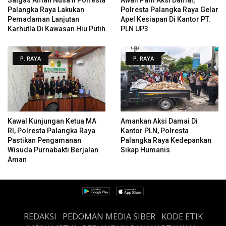
Palangka Raya Lakukan
Polresta Palangka Raya Gelar
Pemadaman Lanjutan
Apel Kesiapan Di Kantor PT.
Karhutla Di Kawasan Hiu Putih
PLN UP3
P. RAYA
P. RAYA
Kawal Kunjungan Ketua MA
Amankan Aksi Damai Di
RI, Polresta Palangka Raya
Kantor PLN, Polresta
Pastikan Pengamanan
Palangka Raya Kedepankan
Wisuda Purnabakti Berjalan
Sikap Humanis
Aman
REDAKSI
PEDOMAN MEDIA SIBER
KODE ETIK