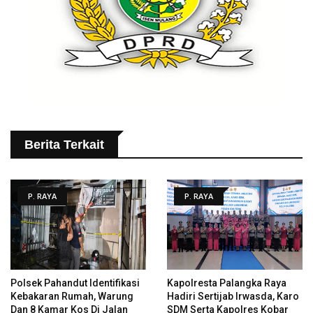
Berita Terkait
P. RAYA
P. RAYA
Polsek Pahandut Identifikasi
Kapolresta Palangka Raya
Kebakaran Rumah, Warung
Hadiri Sertijab Irwasda, Karo
Dan 8 Kamar Kos Di Jalan
SDM Serta Kapolres Kobar