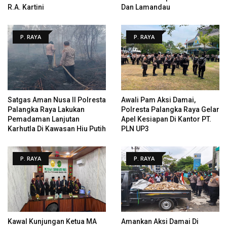
R.A. Kartini
Dan Lamandau
P. RAYA
P. RAYA
Satgas Aman Nusa II Polresta
Awali Pam Aksi Damai,
Palangka Raya Lakukan
Polresta Palangka Raya Gelar
Pemadaman Lanjutan
Apel Kesiapan Di Kantor PT.
Karhutla Di Kawasan Hiu Putih
PLN UP3
P. RAYA
P. RAYA
Kawal Kunjungan Ketua MA
Amankan Aksi Damai Di