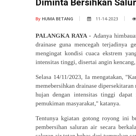
Diminta Bersihkan Salu
By
HUMA BETANG
11-14-2023
PALANGKA RAYA -
Adanya himbauan
drainase guna mencegah terjadinya g
mengingat kondisi cuaca ekstrem yang
intensitas tinggi, disertai angin kencang,
Selasa 14/11/2023, Ia mengatakan, "
memebersihkan drainase dipersekitaran
hujan dengan intensitas tinggi dap
pemukiman masyarakat," katanya.
Tentunya kgiatan gotong royong ini b
pembersihan saluran air secara berka
saluran air tetap bebas dari tumpukan 