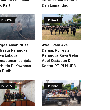
mar Kos Di Jalan
Serta Kapolres Kobar
A. Kartini
Dan Lamandau
P. RAYA
P. RAYA
tgas Aman Nusa II
Awali Pam Aksi
lresta Palangka
Damai, Polresta
ya Lakukan
Palangka Raya Gelar
madaman Lanjutan
Apel Kesiapan Di
rhutla Di Kawasan
Kantor PT. PLN UP3
u Putih
P. RAYA
P. RAYA