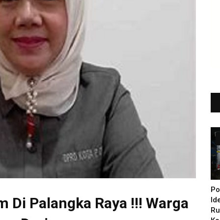
Po
m Di Palangka Raya !!! Warga
Id
Ru