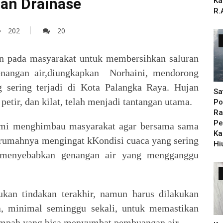
ran Drainase
Ka
R.
202
20
 pada masyarakat untuk membersihkan saluran
enangan air,diungkapkan Norhaini, mendorong
 sering terjadi di Kota Palangka Raya. Hujan
Sa
 petir, dan kilat, telah menjadi tantangan utama.
Po
Ra
Pe
Kami menghimbau masyarakat agar bersama sama
Ka
 rumahnya mengingat kKondisi cuaca yang sering
Hi
at menyebabkan genangan air yang mengganggu
ukan tindakan terakhir, namun harus dilakukan
la, minimal seminggu sekali, untuk memastikan
sampah yang bisa menyumbat pembuangan air.