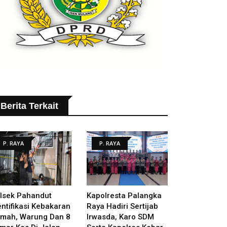
Berita Terkait
P. RAYA
P. RAYA
lsek Pahandut
Kapolresta Palangka
entifikasi Kebakaran
Raya Hadiri Sertijab
mah, Warung Dan 8
Irwasda, Karo SDM