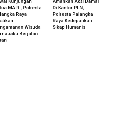
wal Kunjungan
Amankan Aksi Damai
tua MA RI, Polresta
Di Kantor PLN,
langka Raya
Polresta Palangka
stikan
Raya Kedepankan
ngamanan Wisuda
Sikap Humanis
rnabakti Berjalan
man