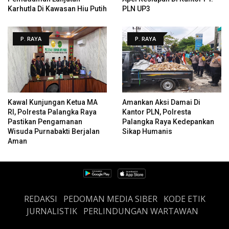
Karhutla Di Kawasan Hiu Putih
PLN UP3
P. RAYA
P. RAYA
Kawal Kunjungan Ketua MA
Amankan Aksi Damai Di
RI, Polresta Palangka Raya
Kantor PLN, Polresta
Pastikan Pengamanan
Palangka Raya Kedepankan
Wisuda Purnabakti Berjalan
Sikap Humanis
Aman
REDAKSI
PEDOMAN MEDIA SIBER
KODE ETIK
JURNALISTIK
PERLINDUNGAN WARTAWAN