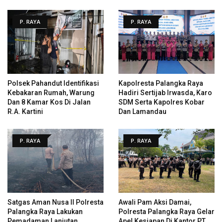
P. RAYA
P. RAYA
Polsek Pahandut Identifikasi
Kapolresta Palangka Raya
Kebakaran Rumah, Warung
Hadiri Sertijab Irwasda, Karo
Dan 8 Kamar Kos Di Jalan
SDM Serta Kapolres Kobar
R.A. Kartini
Dan Lamandau
P. RAYA
P. RAYA
Satgas Aman Nusa II Polresta
Awali Pam Aksi Damai,
Palangka Raya Lakukan
Polresta Palangka Raya Gelar
Pemadaman Lanjutan
Apel Kesiapan Di Kantor PT.