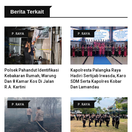
Berita Terkait
P. RAYA
P. RAYA
Polsek Pahandut Identifikasi
Kapolresta Palangka Raya
Kebakaran Rumah, Warung
Hadiri Sertijab Irwasda, Karo
Dan 8 Kamar Kos Di Jalan
SDM Serta Kapolres Kobar
R.A. Kartini
Dan Lamandau
P. RAYA
P. RAYA