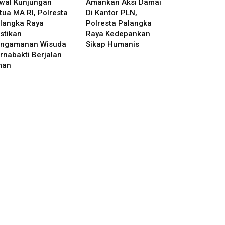
wal Kunjungan
Amankan Aksi Damai
tua MA RI, Polresta
Di Kantor PLN,
langka Raya
Polresta Palangka
stikan
Raya Kedepankan
ngamanan Wisuda
Sikap Humanis
rnabakti Berjalan
man