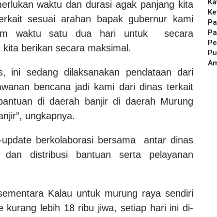
Ka
rlukan waktu dan durasi agak panjang kita
Ke
erkait sesuai arahan bapak gubernur kami
Pa
Pa
lam waktu satu dua hari untuk secara
Pe
 kita berikan secara maksimal.
Pu
A
s,
ini sedang dilaksanakan pendataan dari
anan bencana jadi kami dari dinas terkait
bantuan di daerah banjir di daerah Murung
jir”, ungkapnya.
-update berkolaborasi bersama antar dinas
 dan distribusi bantuan serta pelayanan
sementara Kalau untuk murung raya sendiri
urang lebih 18 ribu jiwa, setiap hari ini di-