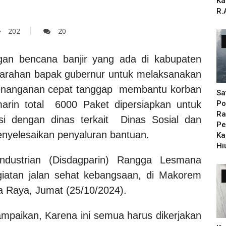
Ka
R.
202
20
gan bencana banjir yang ada di kabupaten
arahan bapak gubernur untuk melaksanakan
penanganan cepat tanggap membantu korban
Sa
arin total 6000 Paket dipersiapkan untuk
Po
Ra
si dengan dinas terkait Dinas Sosial dan
Pe
nyelesaikan penyaluran bantuan.
Ka
Hi
ndustrian (Disdagparin) Rangga Lesmana
iatan jalan sehat kebangsaan, di Makorem
a Raya, Jumat (25/10/2024).
paikan, Karena ini semua harus dikerjakan