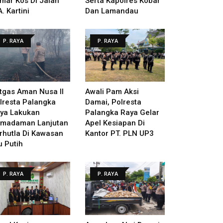
mar Kos Di Jalan
Serta Kapolres Kobar
A. Kartini
Dan Lamandau
P. RAYA
P. RAYA
tgas Aman Nusa II
Awali Pam Aksi
lresta Palangka
Damai, Polresta
ya Lakukan
Palangka Raya Gelar
madaman Lanjutan
Apel Kesiapan Di
rhutla Di Kawasan
Kantor PT. PLN UP3
u Putih
P. RAYA
P. RAYA