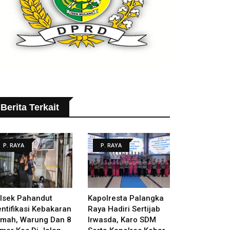
Berita Terkait
P. RAYA
P. RAYA
lsek Pahandut
Kapolresta Palangka
entifikasi Kebakaran
Raya Hadiri Sertijab
mah, Warung Dan 8
Irwasda, Karo SDM