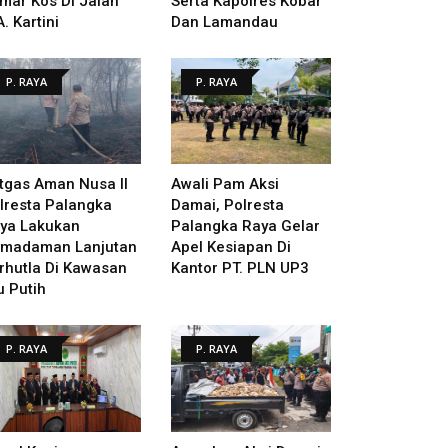
mar Kos Di Jalan
Serta Kapolres Kobar
A. Kartini
Dan Lamandau
P. RAYA
P. RAYA
tgas Aman Nusa II
Awali Pam Aksi
lresta Palangka
Damai, Polresta
ya Lakukan
Palangka Raya Gelar
madaman Lanjutan
Apel Kesiapan Di
rhutla Di Kawasan
Kantor PT. PLN UP3
u Putih
P. RAYA
P. RAYA