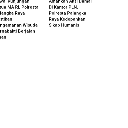
wal Kunjungan
Amankan Aksi Damai
tua MA RI, Polresta
Di Kantor PLN,
langka Raya
Polresta Palangka
stikan
Raya Kedepankan
ngamanan Wisuda
Sikap Humanis
rnabakti Berjalan
man