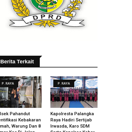
Berita Terkait
P. RAYA
P. RAYA
lsek Pahandut
Kapolresta Palangka
entifikasi Kebakaran
Raya Hadiri Sertijab
mah, Warung Dan 8
Irwasda, Karo SDM