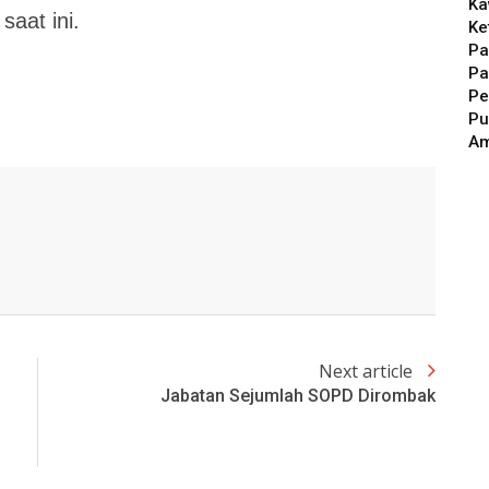
Ka
aat ini.
Ke
Pa
Pa
Pe
Pu
A
Next article
Jabatan Sejumlah SOPD Dirombak