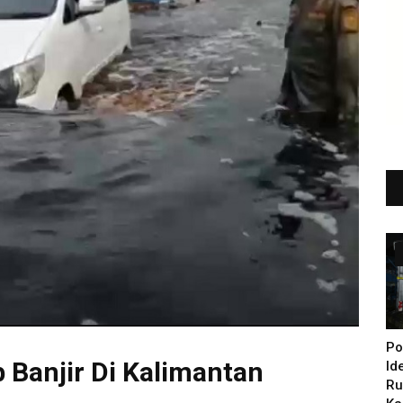
Po
 Banjir Di Kalimantan
Id
Ru