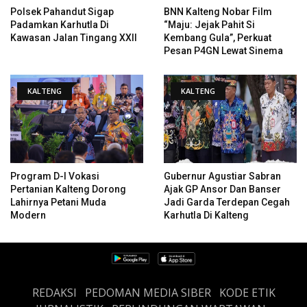
Polsek Pahandut Sigap
BNN Kalteng Nobar Film
Padamkan Karhutla Di
“Maju: Jejak Pahit Si
Kawasan Jalan Tingang XXII
Kembang Gula”, Perkuat
Pesan P4GN Lewat Sinema
KALTENG
KALTENG
Program D-I Vokasi
Gubernur Agustiar Sabran
Pertanian Kalteng Dorong
Ajak GP Ansor Dan Banser
Lahirnya Petani Muda
Jadi Garda Terdepan Cegah
Modern
Karhutla Di Kalteng
REDAKSI
PEDOMAN MEDIA SIBER
KODE ETIK