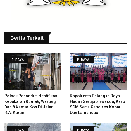
Berita Terkait
P. RAYA
P. RAYA
Polsek Pahandut Identifikasi
Kapolresta Palangka Raya
Kebakaran Rumah, Warung
Hadiri Sertijab Irwasda, Karo
Dan 8 Kamar Kos Di Jalan
SDM Serta Kapolres Kobar
R.A. Kartini
Dan Lamandau
P. RAYA
P. RAYA