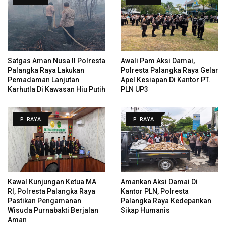
Satgas Aman Nusa II Polresta
Awali Pam Aksi Damai,
Palangka Raya Lakukan
Polresta Palangka Raya Gelar
Pemadaman Lanjutan
Apel Kesiapan Di Kantor PT.
Karhutla Di Kawasan Hiu Putih
PLN UP3
P. RAYA
P. RAYA
Kawal Kunjungan Ketua MA
Amankan Aksi Damai Di
RI, Polresta Palangka Raya
Kantor PLN, Polresta
Pastikan Pengamanan
Palangka Raya Kedepankan
Wisuda Purnabakti Berjalan
Sikap Humanis
Aman