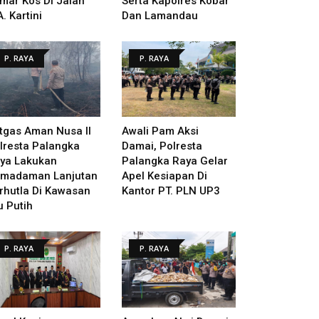
mar Kos Di Jalan
Serta Kapolres Kobar
A. Kartini
Dan Lamandau
P. RAYA
P. RAYA
tgas Aman Nusa II
Awali Pam Aksi
lresta Palangka
Damai, Polresta
ya Lakukan
Palangka Raya Gelar
madaman Lanjutan
Apel Kesiapan Di
rhutla Di Kawasan
Kantor PT. PLN UP3
u Putih
P. RAYA
P. RAYA