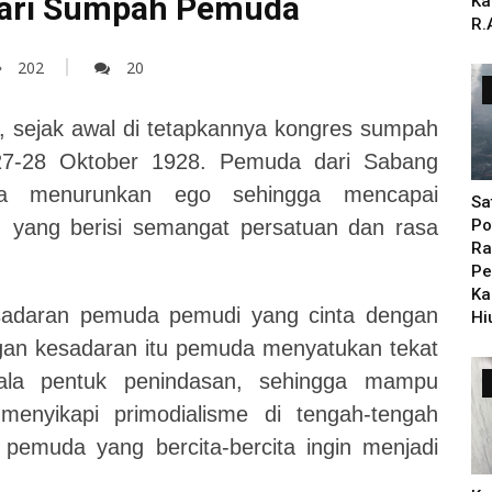
Hari Sumpah Pemuda
Ka
R.
202
20
, sejak awal di tetapkannya kongres sumpah
27-28 Oktober 1928. Pemuda dari Sabang
a menurunkan ego sehingga mencapai
Sa
 yang berisi semangat persatuan dan rasa
Po
Ra
Pe
Ka
esadaran pemuda pemudi yang cinta dengan
Hi
engan kesadaran itu pemuda menyatukan tekat
la pentuk penindasan, sehingga mampu
enyikapi primodialisme di tengah-tengah
emuda yang bercita-bercita ingin menjadi