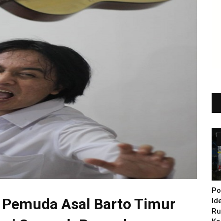
Po
i: Pemuda Asal Barto Timur
Id
Ru