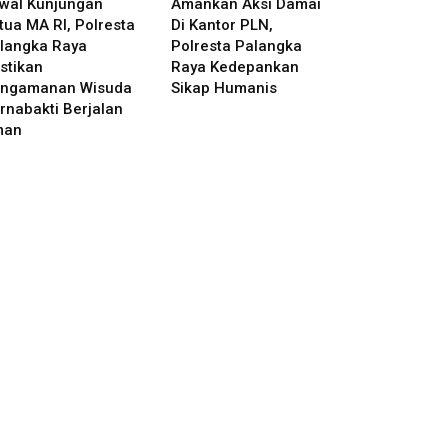
wal Kunjungan
Amankan Aksi Damai
tua MA RI, Polresta
Di Kantor PLN,
langka Raya
Polresta Palangka
stikan
Raya Kedepankan
ngamanan Wisuda
Sikap Humanis
rnabakti Berjalan
man