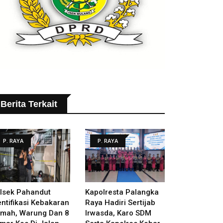
Berita Terkait
P. RAYA
P. RAYA
lsek Pahandut
Kapolresta Palangka
entifikasi Kebakaran
Raya Hadiri Sertijab
mah, Warung Dan 8
Irwasda, Karo SDM