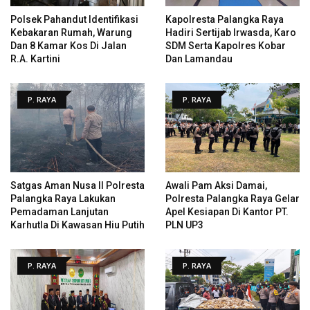
Polsek Pahandut Identifikasi
Kapolresta Palangka Raya
Kebakaran Rumah, Warung
Hadiri Sertijab Irwasda, Karo
Dan 8 Kamar Kos Di Jalan
SDM Serta Kapolres Kobar
R.A. Kartini
Dan Lamandau
P. RAYA
P. RAYA
Satgas Aman Nusa II Polresta
Awali Pam Aksi Damai,
Palangka Raya Lakukan
Polresta Palangka Raya Gelar
Pemadaman Lanjutan
Apel Kesiapan Di Kantor PT.
Karhutla Di Kawasan Hiu Putih
PLN UP3
P. RAYA
P. RAYA