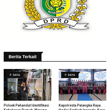
Berita Terkait
P. RAYA
P. RAYA
Polsek Pahandut Identifikasi
Kapolresta Palangka Raya
Kebakaran Rumah, Warung
Hadiri Sertijab Irwasda, Karo