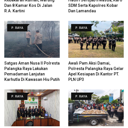
Dan 8 Kamar Kos Di Jalan
SDM Serta Kapolres Kobar
R.A. Kartini
Dan Lamandau
P. RAYA
P. RAYA
Satgas Aman Nusa II Polresta
Awali Pam Aksi Damai,
Palangka Raya Lakukan
Polresta Palangka Raya Gelar
Pemadaman Lanjutan
Apel Kesiapan Di Kantor PT.
Karhutla Di Kawasan Hiu Putih
PLN UP3
P. RAYA
P. RAYA