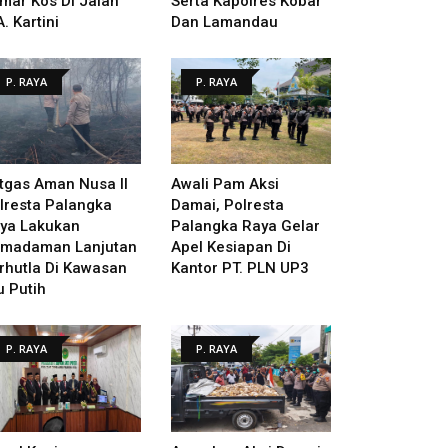
mar Kos Di Jalan
Serta Kapolres Kobar
A. Kartini
Dan Lamandau
P. RAYA
P. RAYA
tgas Aman Nusa II
Awali Pam Aksi
lresta Palangka
Damai, Polresta
ya Lakukan
Palangka Raya Gelar
madaman Lanjutan
Apel Kesiapan Di
rhutla Di Kawasan
Kantor PT. PLN UP3
u Putih
P. RAYA
P. RAYA