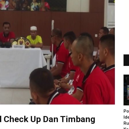
Po
al Check Up Dan Timbang
Id
Ru