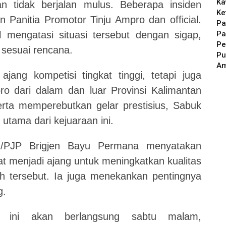
Ka
 tidak berjalan mulus. Beberapa insiden
Ke
 Panitia Promotor Tinju Ampro dan official.
Pa
Pa
l mengatasi situasi tersebut dengan sigap,
Pe
 sesuai rencana.
Pu
A
ajang kompetisi tingkat tinggi, tetapi juga
ro dari dalam dan luar Provinsi Kalimantan
rta memperebutkan gelar prestisius, Sabuk
utama dari kejuaraan ini.
/PJP Brigjen Bayu Permana menyatakan
t menjadi ajang untuk meningkatkan kualitas
yah tersebut. Ia juga menekankan pentingnya
g.
o ini akan berlangsung sabtu malam,