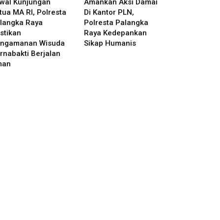
wal Kunjungan
Amankan Aksi Damai
tua MA RI, Polresta
Di Kantor PLN,
langka Raya
Polresta Palangka
stikan
Raya Kedepankan
ngamanan Wisuda
Sikap Humanis
rnabakti Berjalan
man