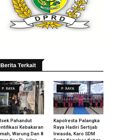
Berita Terkait
P. RAYA
P. RAYA
lsek Pahandut
Kapolresta Palangka
entifikasi Kebakaran
Raya Hadiri Sertijab
mah, Warung Dan 8
Irwasda, Karo SDM