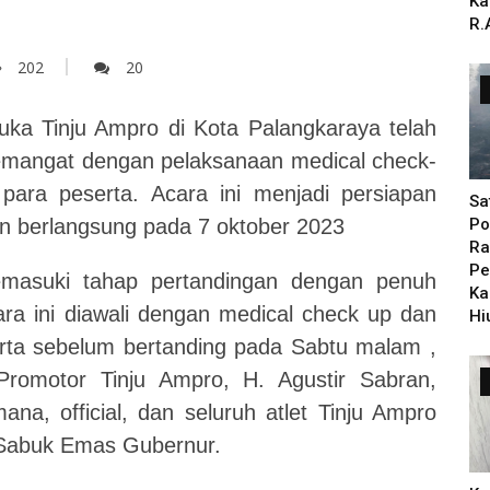
Ka
R.
202
20
ka Tinju Ampro di Kota Palangkaraya telah
mangat dengan pelaksanaan medical check-
ara peserta. Acara ini menjadi persiapan
Sa
n berlangsung pada 7 oktober 2023
Po
Ra
Pe
emasuki tahap pertandingan dengan penuh
Ka
ra ini diawali dengan medical check up dan
Hi
rta sebelum bertanding pada Sabtu malam ,
romotor Tinju Ampro, H. Agustir Sabran,
a, official, dan seluruh atlet Tinju Ampro
 Sabuk Emas Gubernur.