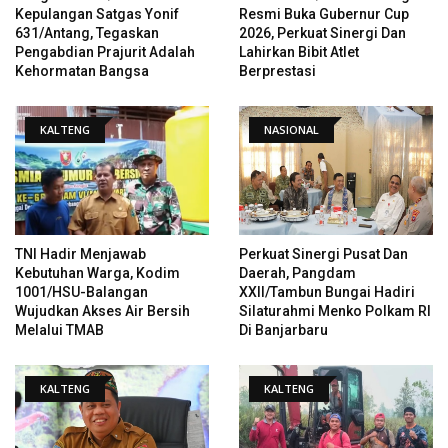
Kepulangan Satgas Yonif
Resmi Buka Gubernur Cup
631/Antang, Tegaskan
2026, Perkuat Sinergi Dan
Pengabdian Prajurit Adalah
Lahirkan Bibit Atlet
Kehormatan Bangsa
Berprestasi
KALTENG
NASIONAL
TNI Hadir Menjawab
Perkuat Sinergi Pusat Dan
Kebutuhan Warga, Kodim
Daerah, Pangdam
1001/HSU-Balangan
XXII/Tambun Bungai Hadiri
Wujudkan Akses Air Bersih
Silaturahmi Menko Polkam RI
Melalui TMAB
Di Banjarbaru
KALTENG
KALTENG