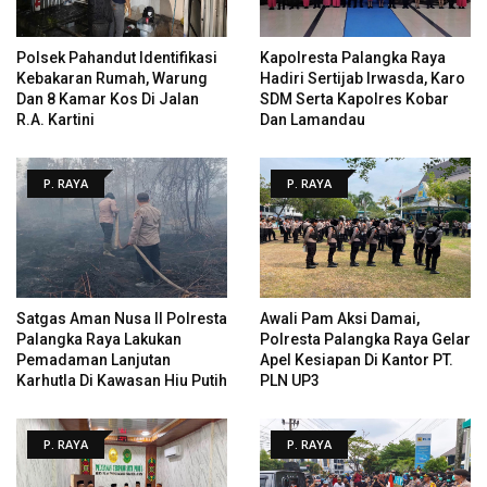
Polsek Pahandut Identifikasi
Kapolresta Palangka Raya
Kebakaran Rumah, Warung
Hadiri Sertijab Irwasda, Karo
Dan 8 Kamar Kos Di Jalan
SDM Serta Kapolres Kobar
R.A. Kartini
Dan Lamandau
P. RAYA
P. RAYA
Satgas Aman Nusa II Polresta
Awali Pam Aksi Damai,
Palangka Raya Lakukan
Polresta Palangka Raya Gelar
Pemadaman Lanjutan
Apel Kesiapan Di Kantor PT.
Karhutla Di Kawasan Hiu Putih
PLN UP3
P. RAYA
P. RAYA