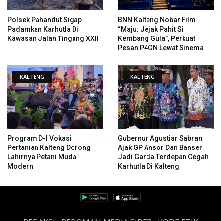
Polsek Pahandut Sigap
BNN Kalteng Nobar Film
Padamkan Karhutla Di
“Maju: Jejak Pahit Si
Kawasan Jalan Tingang XXII
Kembang Gula”, Perkuat
Pesan P4GN Lewat Sinema
KALTENG
KALTENG
Program D-I Vokasi
Gubernur Agustiar Sabran
Pertanian Kalteng Dorong
Ajak GP Ansor Dan Banser
Lahirnya Petani Muda
Jadi Garda Terdepan Cegah
Modern
Karhutla Di Kalteng