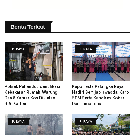
Berita Terkait
P. RAYA
P. RAYA
Polsek Pahandut Identifikasi
Kapolresta Palangka Raya
Kebakaran Rumah, Warung
Hadiri Sertijab Irwasda, Karo
Dan 8 Kamar Kos Di Jalan
SDM Serta Kapolres Kobar
R.A. Kartini
Dan Lamandau
P. RAYA
P. RAYA