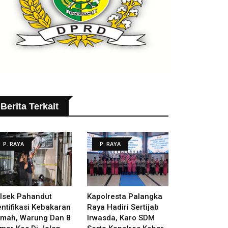
Berita Terkait
P. RAYA
P. RAYA
lsek Pahandut
Kapolresta Palangka
entifikasi Kebakaran
Raya Hadiri Sertijab
mah, Warung Dan 8
Irwasda, Karo SDM