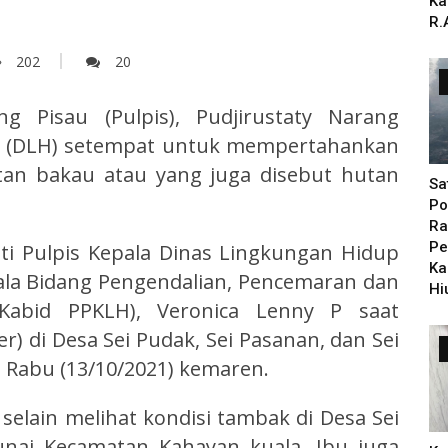
Ka
R.
202
20
g Pisau (Pulpis), Pudjirustaty Narang
p (DLH) setempat untuk mempertahankan
an bakau atau yang juga disebut hutan
Sa
Po
Ra
Pe
ti Pulpis Kepala Dinas Lingkungan Hidup
Ka
pala Bidang Pengendalian, Pencemaran dan
Hi
Kabid PPKLH), Veronica Lenny P saat
) di Desa Sei Pudak, Sei Pasanan, dan Sei
 Rabu (13/10/2021) kemaren.
selain melihat kondisi tambak di Desa Sei
unai Kecamatan Kahayan kuala, Ibu juga