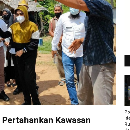
Po
H Pertahankan Kawasan
Id
Ru