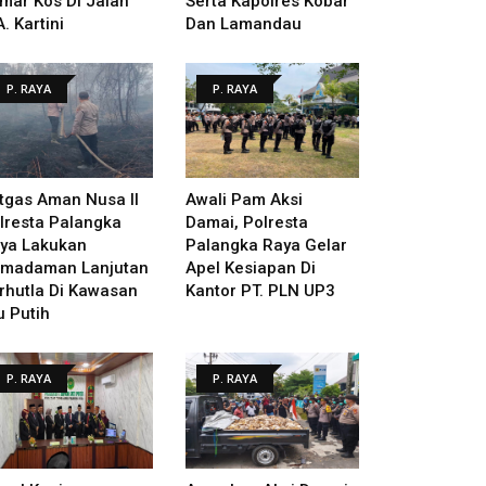
mar Kos Di Jalan
Serta Kapolres Kobar
A. Kartini
Dan Lamandau
P. RAYA
P. RAYA
tgas Aman Nusa II
Awali Pam Aksi
lresta Palangka
Damai, Polresta
ya Lakukan
Palangka Raya Gelar
madaman Lanjutan
Apel Kesiapan Di
rhutla Di Kawasan
Kantor PT. PLN UP3
u Putih
P. RAYA
P. RAYA