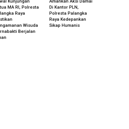
wal Kunjungan
Amankan Aksi Damai
tua MA RI, Polresta
Di Kantor PLN,
langka Raya
Polresta Palangka
stikan
Raya Kedepankan
ngamanan Wisuda
Sikap Humanis
rnabakti Berjalan
man