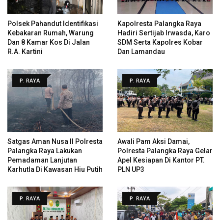
Polsek Pahandut Identifikasi
Kapolresta Palangka Raya
Kebakaran Rumah, Warung
Hadiri Sertijab Irwasda, Karo
Dan 8 Kamar Kos Di Jalan
SDM Serta Kapolres Kobar
R.A. Kartini
Dan Lamandau
P. RAYA
P. RAYA
Satgas Aman Nusa II Polresta
Awali Pam Aksi Damai,
Palangka Raya Lakukan
Polresta Palangka Raya Gelar
Pemadaman Lanjutan
Apel Kesiapan Di Kantor PT.
Karhutla Di Kawasan Hiu Putih
PLN UP3
P. RAYA
P. RAYA