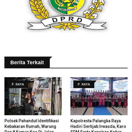
Berita Terkait
P. RAYA
P. RAYA
Polsek Pahandut Identifikasi
Kapolresta Palangka Raya
Kebakaran Rumah, Warung
Hadiri Sertijab Irwasda, Karo
Dan 8 Kamar Kos Di Jalan
SDM Serta Kapolres Kobar