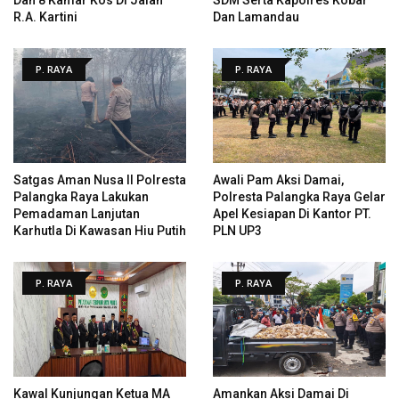
R.A. Kartini
Dan Lamandau
P. RAYA
P. RAYA
Satgas Aman Nusa II Polresta
Awali Pam Aksi Damai,
Palangka Raya Lakukan
Polresta Palangka Raya Gelar
Pemadaman Lanjutan
Apel Kesiapan Di Kantor PT.
Karhutla Di Kawasan Hiu Putih
PLN UP3
P. RAYA
P. RAYA
Kawal Kunjungan Ketua MA
Amankan Aksi Damai Di