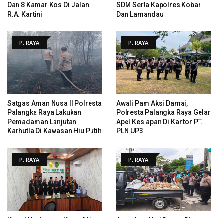
Dan 8 Kamar Kos Di Jalan
SDM Serta Kapolres Kobar
R.A. Kartini
Dan Lamandau
P. RAYA
P. RAYA
Satgas Aman Nusa II Polresta
Awali Pam Aksi Damai,
Palangka Raya Lakukan
Polresta Palangka Raya Gelar
Pemadaman Lanjutan
Apel Kesiapan Di Kantor PT.
Karhutla Di Kawasan Hiu Putih
PLN UP3
P. RAYA
P. RAYA