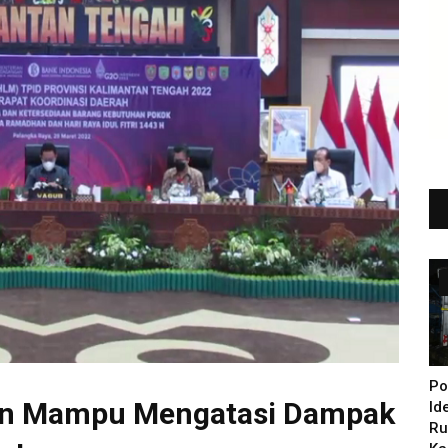
Po
ran Mampu Mengatasi Dampak
Id
Ru