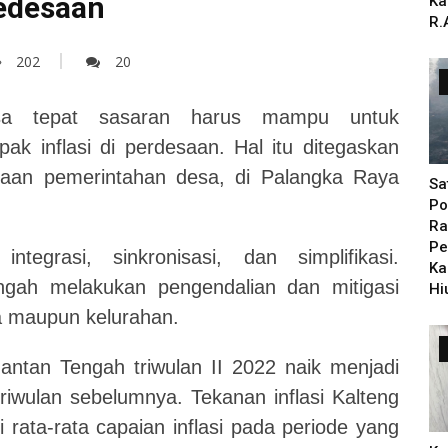
Pedesaan
Ka
R.
202
20
a tepat sasaran harus mampu untuk
ak inflasi di perdesaan.
Hal itu ditegaskan
raan pemerintahan desa, di Palangka Raya
Sa
Po
Ra
Pe
tegrasi, sinkronisasi, dan simplifikasi.
Ka
ngah melakukan pengendalian dan mitigasi
Hi
sa maupun kelurahan.
mantan Tengah triwulan II 2022 naik menjadi
riwulan sebelumnya. Tekanan inflasi Kalteng
ri rata-rata capaian inflasi pada periode yang