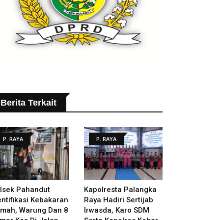
Berita Terkait
P. RAYA
P. RAYA
lsek Pahandut
Kapolresta Palangka
entifikasi Kebakaran
Raya Hadiri Sertijab
mah, Warung Dan 8
Irwasda, Karo SDM