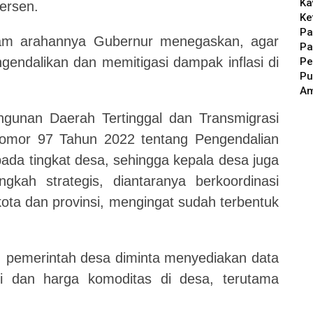
Ka
persen.
Ke
Pa
alam arahannya Gubernur menegaskan, agar
Pa
endalikan dan memitigasi dampak inflasi di
Pe
Pu
A
unan Daerah Tertinggal dan Transmigrasi
omor 97 Tahun 2022 tentang Pengendalian
pada tingkat desa, sehingga kepala desa juga
gkah strategis, diantaranya berkoordinasi
ota dan provinsi, mengingat sudah terbentuk
i, pemerintah desa diminta menyediakan data
ksi dan harga komoditas di desa, terutama