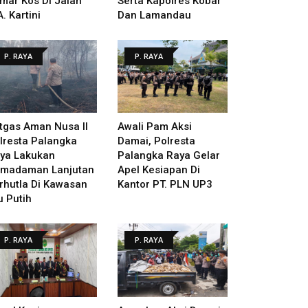
mar Kos Di Jalan
Serta Kapolres Kobar
A. Kartini
Dan Lamandau
P. RAYA
P. RAYA
tgas Aman Nusa II
Awali Pam Aksi
lresta Palangka
Damai, Polresta
ya Lakukan
Palangka Raya Gelar
madaman Lanjutan
Apel Kesiapan Di
rhutla Di Kawasan
Kantor PT. PLN UP3
u Putih
P. RAYA
P. RAYA