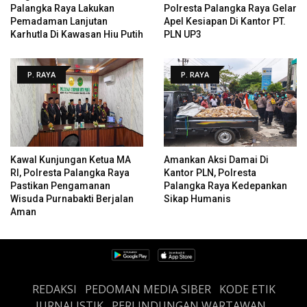
Palangka Raya Lakukan
Polresta Palangka Raya Gelar
Pemadaman Lanjutan
Apel Kesiapan Di Kantor PT.
Karhutla Di Kawasan Hiu Putih
PLN UP3
P. RAYA
P. RAYA
Kawal Kunjungan Ketua MA
Amankan Aksi Damai Di
RI, Polresta Palangka Raya
Kantor PLN, Polresta
Pastikan Pengamanan
Palangka Raya Kedepankan
Wisuda Purnabakti Berjalan
Sikap Humanis
Aman
REDAKSI
PEDOMAN MEDIA SIBER
KODE ETIK
JURNALISTIK
PERLINDUNGAN WARTAWAN