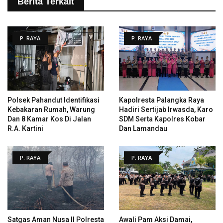
Berita Terkait
P. RAYA
P. RAYA
Polsek Pahandut Identifikasi
Kapolresta Palangka Raya
Kebakaran Rumah, Warung
Hadiri Sertijab Irwasda, Karo
Dan 8 Kamar Kos Di Jalan
SDM Serta Kapolres Kobar
R.A. Kartini
Dan Lamandau
P. RAYA
P. RAYA
Satgas Aman Nusa II Polresta
Awali Pam Aksi Damai,