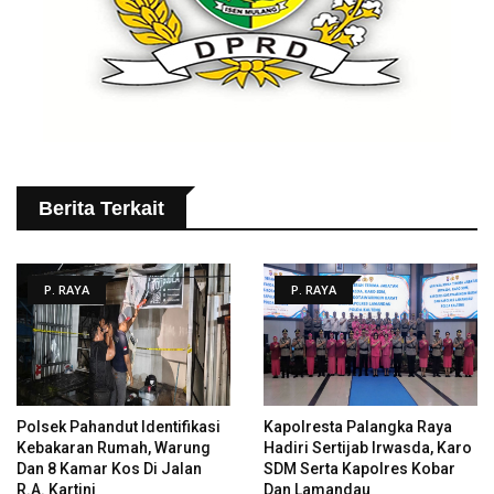
Berita Terkait
P. RAYA
P. RAYA
Polsek Pahandut Identifikasi
Kapolresta Palangka Raya
Kebakaran Rumah, Warung
Hadiri Sertijab Irwasda, Karo
Dan 8 Kamar Kos Di Jalan
SDM Serta Kapolres Kobar
R.A. Kartini
Dan Lamandau