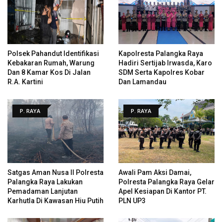
Polsek Pahandut Identifikasi
Kapolresta Palangka Raya
Kebakaran Rumah, Warung
Hadiri Sertijab Irwasda, Karo
Dan 8 Kamar Kos Di Jalan
SDM Serta Kapolres Kobar
R.A. Kartini
Dan Lamandau
P. RAYA
P. RAYA
Satgas Aman Nusa II Polresta
Awali Pam Aksi Damai,
Palangka Raya Lakukan
Polresta Palangka Raya Gelar
Pemadaman Lanjutan
Apel Kesiapan Di Kantor PT.
Karhutla Di Kawasan Hiu Putih
PLN UP3