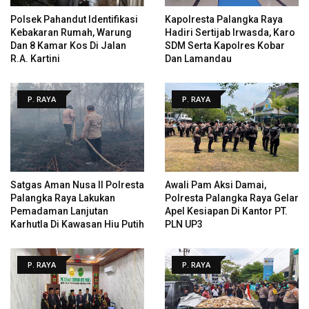
Polsek Pahandut Identifikasi
Kapolresta Palangka Raya
Kebakaran Rumah, Warung
Hadiri Sertijab Irwasda, Karo
Dan 8 Kamar Kos Di Jalan
SDM Serta Kapolres Kobar
R.A. Kartini
Dan Lamandau
P. RAYA
P. RAYA
Satgas Aman Nusa II Polresta
Awali Pam Aksi Damai,
Palangka Raya Lakukan
Polresta Palangka Raya Gelar
Pemadaman Lanjutan
Apel Kesiapan Di Kantor PT.
Karhutla Di Kawasan Hiu Putih
PLN UP3
P. RAYA
P. RAYA